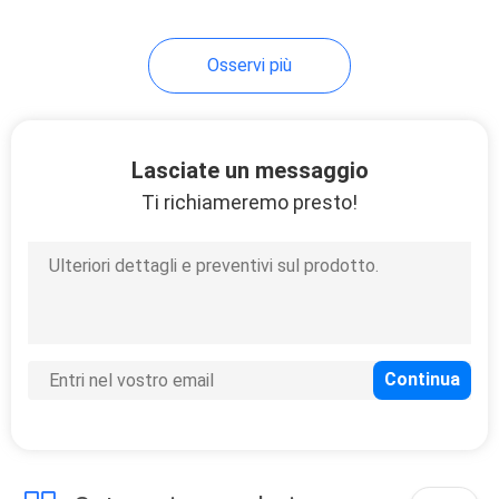
7
Osservi più
Contattore del
solenoide
Lasciate un messaggio
Ti richiameremo presto!
10
Interruttore
basculante
momentaneo