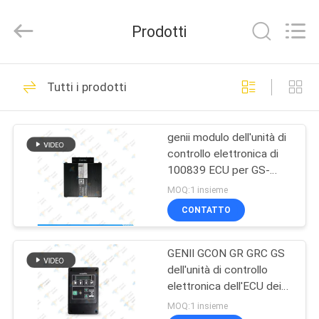
Top-
Auto
Technology
Prodotti
Co.,
Ltd.
All
Rights
CASA
Reserved.
51
Developed
Tutti i prodotti
by
Comandi aerei
ECER
PRODOTTI
dell'ascensore
genii modulo dell'unità di
controllo elettronica di
VIDEO
100839 ECU per GS-
2032 GS-2046 GS 2632
MOQ:1 insieme
GS 2646
CIRCA
CONTATTO
77
NOI
Gruppo di
GENII GCON GR GRC GS
dell'unità di controllo
GIRO
regolazione
elettronica dell'ECU dei
DELLA
genii 137692
MOQ:1 insieme
dell'ascensore di