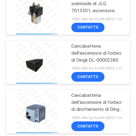
solenoide di JLG
7013301, ascensore
16
aereo passa il contattore
1000 sets by month MOQ:1 insieme
Parti idrauliche
CONTATTO
dell'azionamento
Caricabatteria
dell'ascensore di forbici
di Dingli DL-00002380
1000 sets by month MOQ:1 insieme
CONTATTO
9
Caricabatteria
Caricabatteria
dell'ascensore di forbici
dell'ascensore
di dirottamento di DingLi
JLG DL-00003123
1000 sets by month MOQ:1 insieme
CONTATTO