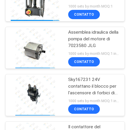
2032ES 2630ES 2632ES
SITO
1000 sets by month MOQ:1
2646ES 3246ES
CONTATTO
20
PRIVACY
Decalcomania aerea
Assemblea idraulica della
POLICY
pompa del motore di
dell'ascensore
7023580 JLG
1000 sets by month MOQ:1 insieme
CONTATTO
Sky167231 24V
26
contattano il blocco per
unità di controllo
l'ascensore di forbici di
dirottamento
1000 sets by month MOQ:1 insieme
elettronica dell'ECU
CONTATTO
Il contattore del