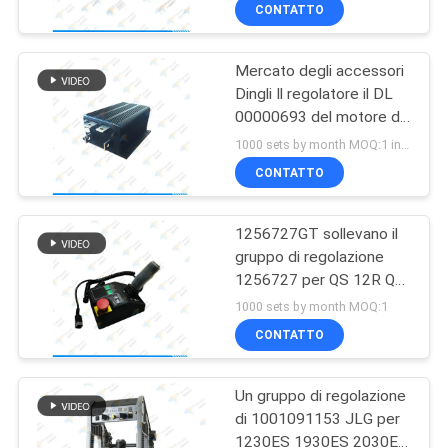
FABBRICA
CONTATTO
forbici
Mercato degli accessori
CONTROLLO
53
Dingli Il regolatore il DL
DI
00000693 del motore di
Regolatore della
QUALITÀ
CC fa domanda per le
1000 sets by month MOQ:1 insieme
leva di comando di
piattaforme di lavoro
CONTATTO
aereo
asse
CONTATTICI
1256727GT sollevano il
gruppo di regolazione
RICHIEDA
1256727 per QS 12R QS
15
UNA
12W QS 15R QS 15W QS
1000 sets by month MOQ:1
20R QS 20W
Regolatore del
CITAZIONE
CONTATTO
motore di CC
Un gruppo di regolazione
MAPPA
di 1001091153 JLG per
DEL
1230ES 1930ES 2030ES