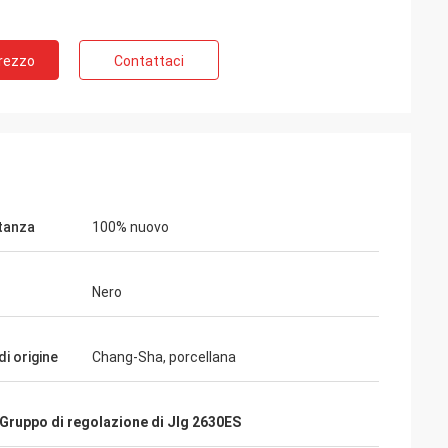
Prezzo
Contattaci
tanza
100% nuovo
Nero
rker
i origine
Chang-Sha, porcellana
alità è niente male.
ndo la abbiamo
Gruppo di regolazione di Jlg 2630ES