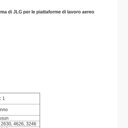
rma di JLG per le piattaforme di lavoro aereo
c 1
anno
ssun
 2630, 4626, 3246