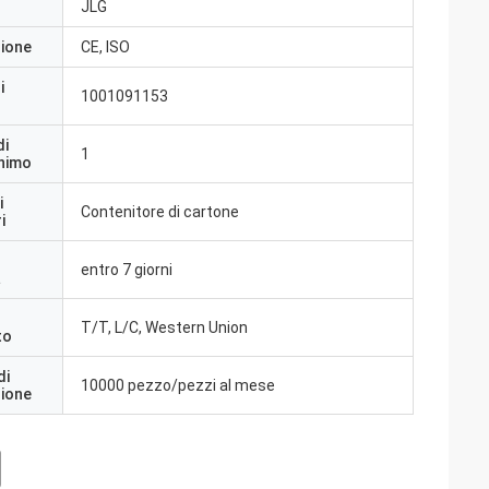
JLG
zione
CE, ISO
i
1001091153
di
1
inimo
i
Contenitore di cartone
i
entro 7 giorni
a
T/T, L/C, Western Union
to
di
10000 pezzo/pezzi al mese
zione