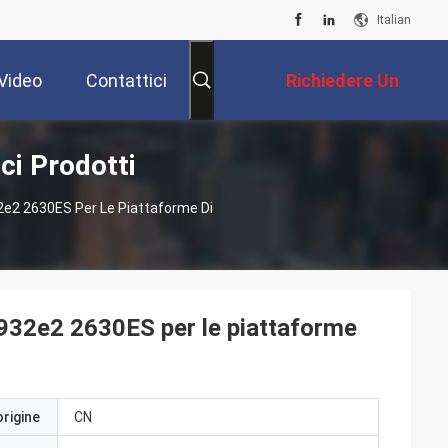
Italian
Video
Contattici
Richiedere Un
ci Prodotti
Preventivo
2e2 2630ES Per Le Piattaforme Di
1932e2 2630ES per le piattaforme
origine
CN