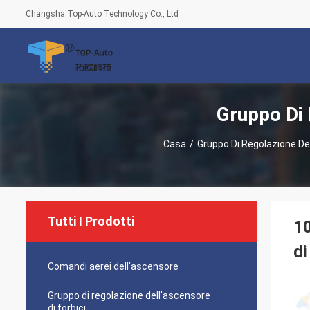
Changsha Top-Auto Technology Co., Ltd
Gruppo Di 
Casa
/
Gruppo Di Regolazione Del
Tutti I Prodotti
10
di
Comandi aerei dell'ascensore
Gruppo di regolazione dell'ascensore
di forbici