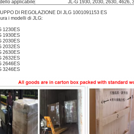
ello applicabile
JL-G 1930, 2030, 2630, 4626, 
UPPO DI REGOLAZIONE DI JLG 1001091153 ES
ura i modelli di JLG:
G 1230ES
G 1930ES
G 2030ES
G 2032ES
G 2630ES
G 2632ES
G 2646ES
G 3246ES