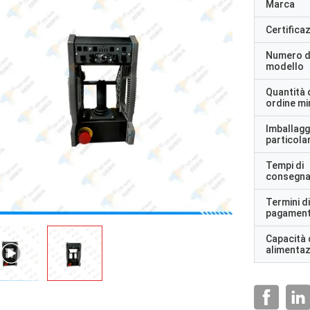
Marca
Certifica
Numero d
modello
Quantità 
ordine m
Imballagg
particolar
Tempi di
consegn
Termini di
pagamen
Capacità 
alimenta