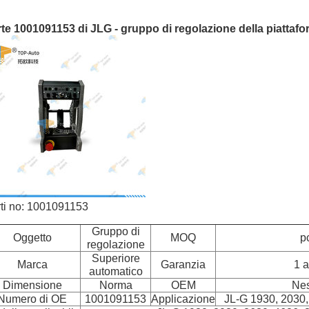
te 1001091153 di JLG - gruppo di regolazione della piattafo
ti no: 1001091153
Gruppo di
Oggetto
MOQ
p
regolazione
Superiore
Marca
Garanzia
1 
automatico
Dimensione
Norma
OEM
Ne
Numero di OE
1001091153
Applicazione
JL-G 1930, 2030,