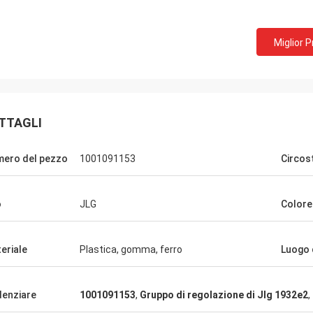
Miglior 
TTAGLI
ero del pezzo
1001091153
Circos
o
JLG
Colore
Richard Ba
Ahmed Saeed
eriale
Plastica, gomma, ferro
Luogo d
I prodotti perfetti, la qu
à ancora. Grazie per tutto l'vostro
La comprerà ancora qua
bisogno. Fresco…
denziare
1001091153
,
Gruppo di regolazione di Jlg 1932e2
,