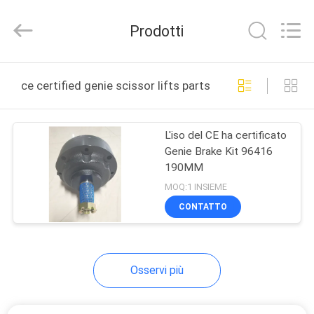
Top-
Auto
Technology
Prodotti
Co.,
Ltd.
All
Rights
CASA
Reserved.
Developed
ce certified genie scissor lifts parts produzione online
by
ECER
PRODOTTI
L'iso del CE ha certificato
Genie Brake Kit 96416
VIDEO
190MM
MOQ:1 INSIEME
CIRCA
CONTATTO
NOI
Osservi più
GIRO
DELLA