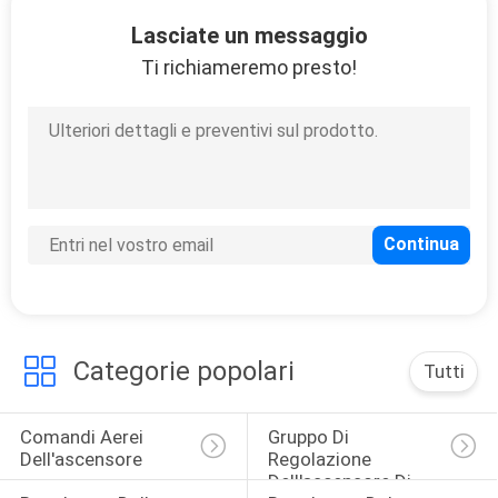
FABBRICA
Lasciate un messaggio
Ti richiameremo presto!
CONTROLLO
DI
QUALITÀ
CONTATTICI
RICHIEDA
UNA
Categorie popolari
Tutti
CITAZIONE
Comandi Aerei 
Gruppo Di 
MAPPA
Dell'ascensore
Regolazione 
Dell'ascensore Di 
DEL