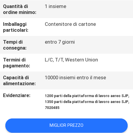
FABBRICA
Quantità di
1 insieme
ordine minimo:
CONTROLLO
Imballaggi
Contenitore di cartone
particolari:
DI
QUALITÀ
Tempi di
entro 7 giorni
consegna:
Termini di
L/C, T/T, Western Union
CONTATTICI
pagamento:
Capacità di
10000 insiemi entro il mese
RICHIEDA
alimentazione:
UNA
Evidenziare:
,
1200 parti della piattaforma di lavoro aereo SJP
CITAZIONE
,
1350 parti della piattaforma di lavoro aereo SJP
7020485
MAPPA
MIGLIOR PREZZO
DEL