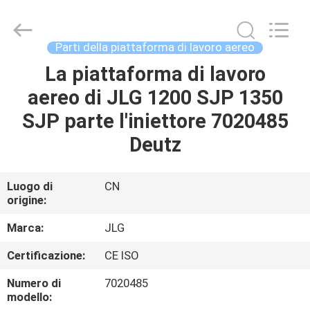
Top-
Auto
Technology
Co.,
Ltd.
Parti della piattaforma di lavoro aereo
All
Rights
La piattaforma di lavoro
CASA
Reserved.
Developed
by
aereo di JLG 1200 SJP 1350
ECER
PRODOTTI
SJP parte l'iniettore 7020485
Deutz
VIDEO
Luogo di
CN
origine:
CIRCA
NOI
Marca:
JLG
Certificazione:
CE ISO
GIRO
Numero di
7020485
DELLA
modello: