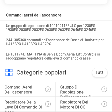
Comandi aerei dell'ascensore
Un gruppo di regolazione di 1001091153 JLG per 1230ES
1930ES 2030ES 2032ES 2630ES 2632ES 2646ES 3246ES
2441305360 comandi dell'ascensore dell'asta di Haulotte per
HA16SPX HA18SPX HA32PX
Le 101174 DI MATTINA di Genie Boom Aerial Lift Controls si
raddoppiano regolatore della leva di comando di asse
Categorie popolari
Tutti
Comandi Aerei 
Gruppo Di 
Dell'ascensore
Regolazione 
Dell'ascensore Di 
Regolatore Della 
Regolatore Del 
Forbici
Leva Di Comando Di 
Motore Di CC
Asse