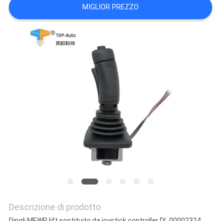
MIGLIOR PREZZO
SITO
PRIVACY
POLICY
Descrizione di prodotto
Dingli MEWP lift sostituito da joystick controller DL 00002324