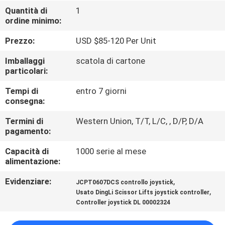
FABBRICA
Quantità di
1
ordine minimo:
CONTROLLO
Prezzo:
USD $85-120 Per Unit
DI
Imballaggi
scatola di cartone
QUALITÀ
particolari:
Tempi di
entro 7 giorni
consegna:
CONTATTICI
Termini di
Western Union, T/T, L/C, , D/P, D/A
pagamento:
RICHIEDA
Capacità di
1000 serie al mese
UNA
alimentazione:
CITAZIONE
Evidenziare:
,
JCPT0607DCS controllo joystick
,
Usato DingLi Scissor Lifts joystick controller
MAPPA
Controller joystick DL 00002324
DEL