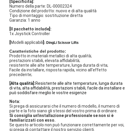
[
Specificità
]:
Numero della parte: DL-00002324
Condizione del prodotto: nuovo e di alta qualità
Tipo di montaggio: sostituzione diretta
Garanzia: 1 anno
[
Il pacchetto include
]:
1x Joystick Controller
[
Modelli applicabili
]
:
DingLi Scissor Lifts
Caratteristiche del prodotto:
Prodotto in materiali metallici di alta qualità;
prestazioni stabili, elevata affidabilità;
resistente alle alte temperature, lunga durata di vita;
Facile da installare, risposta rapida, vicino all'effetto
precedente;
[Alta qualità]:
Resistente alle alte temperature, lunga durata
di vita, alta affidabilità, prestazioni stabili, facile da installare e
può soddisfare meglio le vostre esigenze
Nota:
Si prega di assicurarsi che il numero di modello, il numero di
parte e la foto siano gli stessi del vostro prima di ordinare.
Si consiglia un'installazione professionale se non si è
familiarizzati con esso.
Se questo articolo non può funzionare correttamente per voi,
si prega di contattare il nostro servizio clienti.