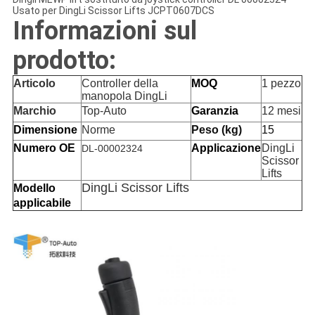
Usato per DingLi Scissor Lifts JCPT0607DCS
Informazioni sul
prodotto:
Articolo
Controller della
MOQ
1 pezzo
manopola DingLi
Marchio
Top-Auto
Garanzia
12 mesi
Dimensione
Norme
Peso (kg)
15
Numero OE
Applicazione
DingLi
DL-00002324
Scissor
Lifts
DingLi Scissor Lifts
Modello
applicabile