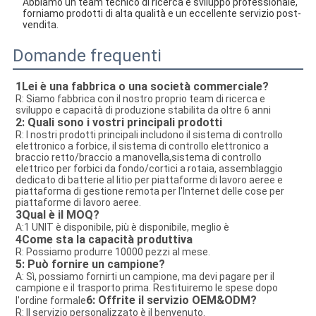
Abbiamo un team tecnico di ricerca e sviluppo professionale,
forniamo prodotti di alta qualità e un eccellente servizio post-
vendita.
Domande frequenti
1Lei è una fabbrica o una società commerciale?
R: Siamo fabbrica con il nostro proprio team di ricerca e 
sviluppo e capacità di produzione stabilita da oltre 6 anni
2: Quali sono i vostri principali prodotti
R: I nostri prodotti principali includono il sistema di controllo 
elettronico a forbice, il sistema di controllo elettronico a 
braccio retto/braccio a manovella,sistema di controllo 
elettrico per forbici da fondo/cortici a rotaia, assemblaggio 
dedicato di batterie al litio per piattaforme di lavoro aeree e 
piattaforma di gestione remota per l'Internet delle cose per 
piattaforme di lavoro aeree.
3
Qual è il MOQ?
A:1 UNIT è disponibile, più è disponibile, meglio è
4Come sta la capacità produttiva
R: Possiamo produrre 10000 pezzi al mese.
5: Può fornire un campione?
A: Sì, possiamo fornirti un campione, ma devi pagare per il 
campione e il trasporto prima. Restituiremo le spese dopo 
6: Offrite il servizio OEM&ODM?
l'ordine formale
R: Il servizio personalizzato è il benvenuto.