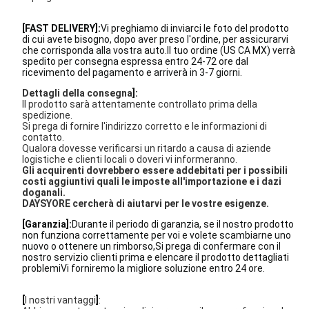
[FAST DELIVERY]:
Vi preghiamo di inviarci le foto del prodotto
di cui avete bisogno, dopo aver preso l'ordine, per assicurarvi
che corrisponda alla vostra auto.Il tuo ordine (US CA MX) verrà
spedito per consegna espressa entro 24-72 ore dal
ricevimento del pagamento e arriverà in 3-7 giorni.
Dettagli della consegna
]:
Il prodotto sarà attentamente controllato prima della
spedizione.
Si prega di fornire l'indirizzo corretto e le informazioni di
contatto.
Qualora dovesse verificarsi un ritardo a causa di aziende
logistiche e clienti locali o doveri vi informeranno.
Gli acquirenti dovrebbero essere addebitati per i possibili
costi aggiuntivi quali le imposte all'importazione e i dazi
doganali.
DAYSYORE cercherà di aiutarvi per le vostre esigenze.
[Garanzia]:
Durante il periodo di garanzia, se il nostro prodotto
non funziona correttamente per voi e volete scambiarne uno
nuovo o ottenere un rimborso,Si prega di confermare con il
nostro servizio clienti prima e elencare il prodotto dettagliati
problemiVi forniremo la migliore soluzione entro 24 ore.
[
I nostri vantaggi
]
: