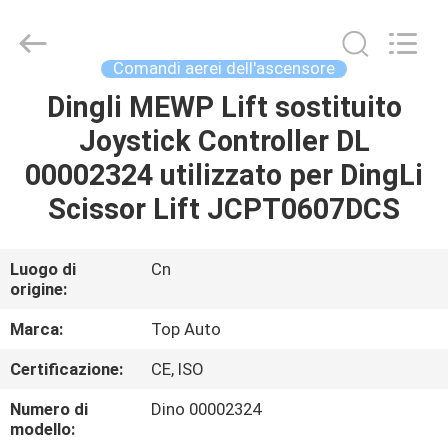
Top-
Auto
Technology
Co.,
Ltd.
Comandi aerei dell'ascensore
All
Rights
Dingli MEWP Lift sostituito
CASA
Reserved.
Developed
by
Joystick Controller DL
ECER
PRODOTTI
00002324 utilizzato per DingLi
Scissor Lift JCPT0607DCS
VIDEO
Luogo di
Cn
origine:
CIRCA
NOI
Marca:
Top Auto
Certificazione:
CE, ISO
GIRO
Numero di
Dino 00002324
DELLA
modello: